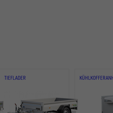
TIEFLADER
KÜHLKOFFERAN