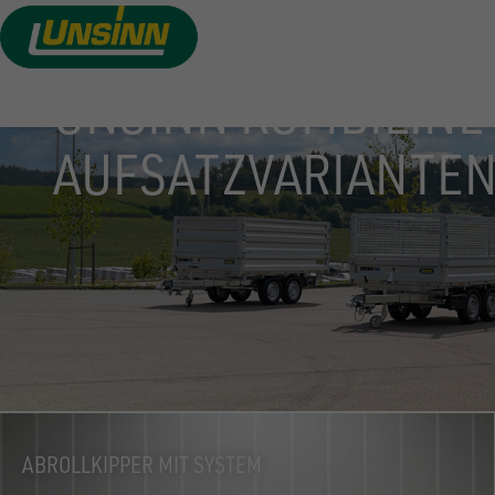
Direkt
zum
Inhalt
UNSINN KOMBILINE
AUFSATZVARIANTE
ABROLLKIPPER MIT SYSTEM