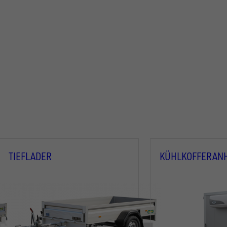
TIEFLADER
KÜHLKOFFERAN