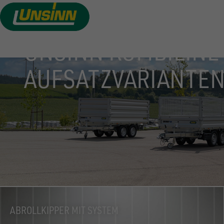
Direkt
zum
Inhalt
UNSINN KOMBILINE
AUFSATZVARIANTE
ABROLLKIPPER MIT SYSTEM