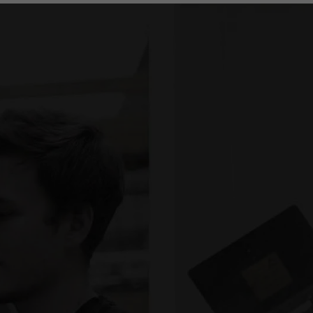
GEMEINSAM
RICHTUNG ZUKUNFT
162
MITARBEITER IM
TEAM.UNSINN