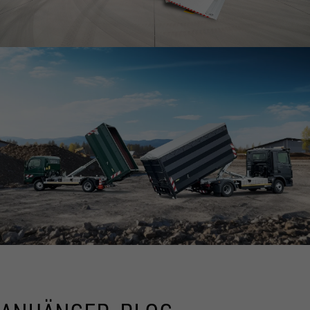
ZUM SPEZIALANHÄNGER
WORKLIFE
ZUM WORKLIFE ANHÄNGER
ABROLLKIPPER
TRANSPORTLÖSUNGEN MIT SYSTEM!
ALLE ANZEIGEN