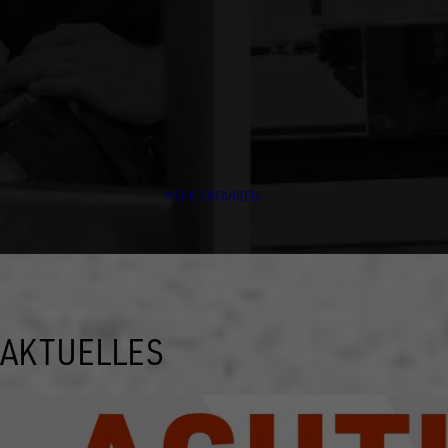
JAHREN
Die Marke UNSINN bietet ein breites Produktsortiment für
zahlreiche Transportanforderungen. Wir arbeiten Hand in
Hand und jeder ist ein tragender Baustein.
MEHR ERFAHREN
AKTUELLES