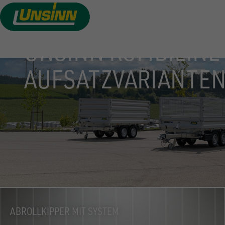
Direkt
zum
Inhalt
UNSINN KOMBILINE
AUFSATZVARIANTE
ABROLLKIPPER MIT SYSTEM