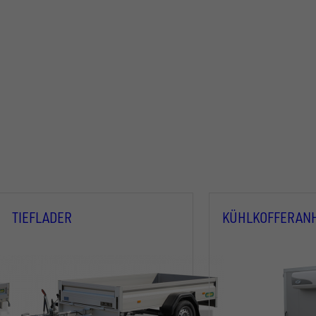
TIEFLADER
KÜHLKOFFERAN