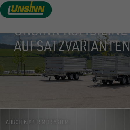
Direkt
zum
Inhalt
UNSINN KOMBILINE
AUFSATZVARIANTE
ABROLLKIPPER MIT SYSTEM