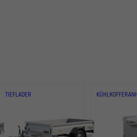
TIEFLADER
KÜHLKOFFERAN