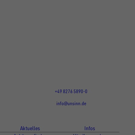
UNSINN Fahrzeugtechnik GmbH
Rainer Straße 23+25
86684
Holzheim
DE
Öffnungszeiten:
Mo bis Do 07:30 - 12:00 Uhr
und 13:00 - 17:00 Uhr
Fr 07:30 - 12:00 Uhr
+49 8276 5890-0
info@unsinn.de
Für Kunden
Für Händler
Aktuelles
Infos