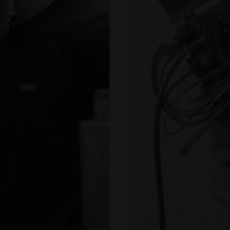
108
HÄNDLER IN
DEUTSCHLAND &
EUROPA
270
MODELLE
TRADITION SEIT ÜBER 60