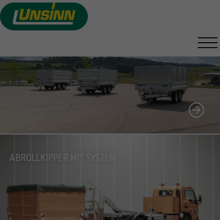
Direkt
zum
UNSINN KOMBILINE
Inhalt
AUFSATZVARIANTEN
ABROLLKIPPER MIT SYSTEM