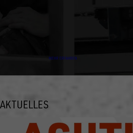
JAHREN
Die Marke UNSINN bietet ein breites Produktsortiment für
zahlreiche Transportanforderungen. Wir arbeiten Hand in
Hand und jeder ist ein tragender Baustein.
MEHR ERFAHREN
AKTUELLES