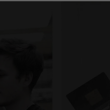
GEMEINSAM
RICHTUNG ZUKUNFT
162
MITARBEITER IM
TEAM.UNSINN