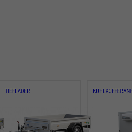
TIEFLADER
KÜHLKOFFERAN