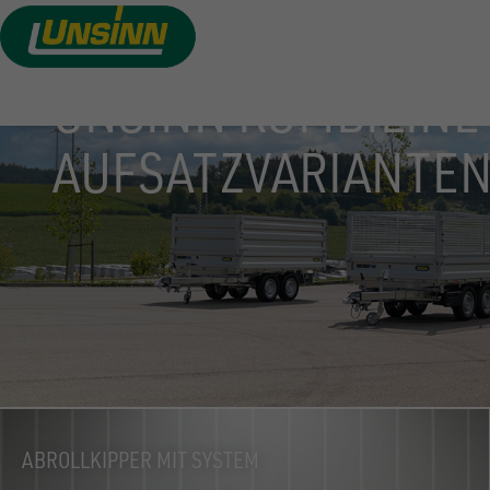
Direkt
zum
Inhalt
UNSINN KOMBILINE
AUFSATZVARIANTE
ABROLLKIPPER MIT SYSTEM