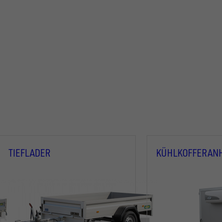
TIEFLADER
KÜHLKOFFERAN