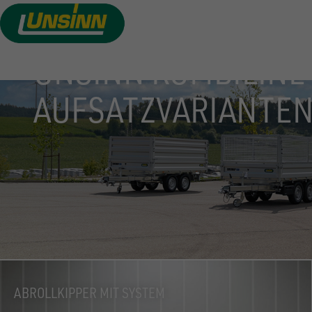
Direkt
zum
Inhalt
UNSINN KOMBILINE
AUFSATZVARIANTE
ABROLLKIPPER MIT SYSTEM