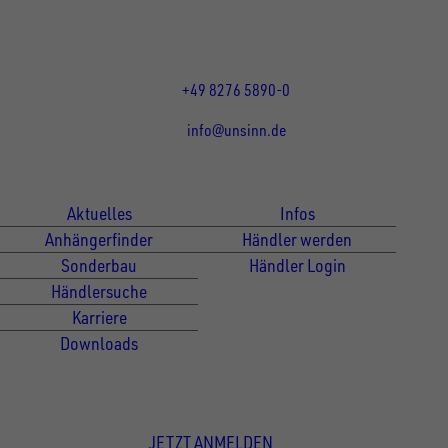
Mo bis Do 07:30 - 12:00 Uhr
und 13:00 - 17:00 Uhr
Fr 07:30 - 12:00 Uhr
+49 8276 5890-0
info@unsinn.de
Für Kunden
Für Händler
Aktuelles
Infos
Anhängerfinder
Händler werden
Sonderbau
Händler Login
Händlersuche
Karriere
Downloads
Newsletter Anmeldung
JETZT ANMELDEN