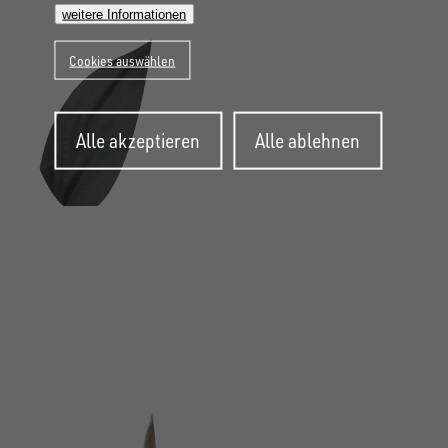
weitere Informationen
Cookies auswählen
Zustimmung
Alle akzeptieren
Alle ablehnen
zurückziehen