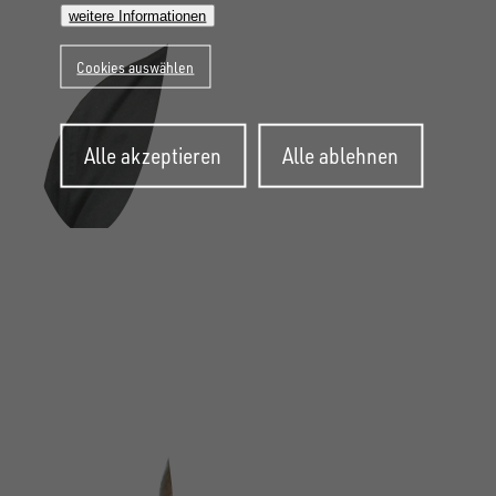
weitere Informationen
Cookies auswählen
Zustimmung
Alle akzeptieren
Alle ablehnen
zurückziehen