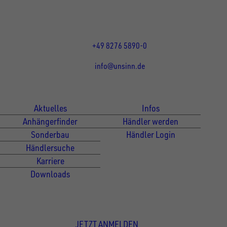
Mo bis Do 07:30 - 12:00 Uhr
und 13:00 - 17:00 Uhr
Fr 07:30 - 12:00 Uhr
+49 8276 5890-0
info@unsinn.de
Für Kunden
Für Händler
Aktuelles
Infos
Anhängerfinder
Händler werden
Sonderbau
Händler Login
Händlersuche
Karriere
Downloads
Newsletter Anmeldung
JETZT ANMELDEN