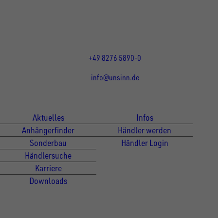
DE
Öffnungszeiten:
Mo bis Do 07:30 - 12:00 Uhr
und 13:00 - 17:00 Uhr
Fr 07:30 - 12:00 Uhr
+49 8276 5890-0
info@unsinn.de
Für Kunden
Für Händler
Aktuelles
Infos
Anhängerfinder
Händler werden
Sonderbau
Händler Login
Händlersuche
Karriere
Downloads
Newsletter Anmeldung