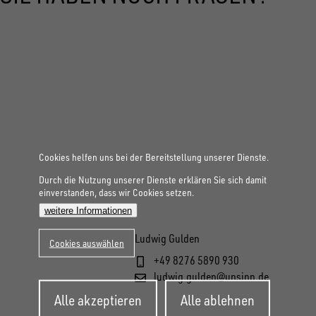
Cookies helfen uns bei der Bereitstellung unserer Dienste.
Durch die Nutzung unserer Dienste erklären Sie sich damit
einverstanden, dass wir Cookies setzen.
weitere Informationen
Ludwig Gulden
Cookies auswählen
+49 8276 5890 930
ludwig.gulden@unsinn.de
Zustimmung
Alle akzeptieren
Alle ablehnen
zurückziehen