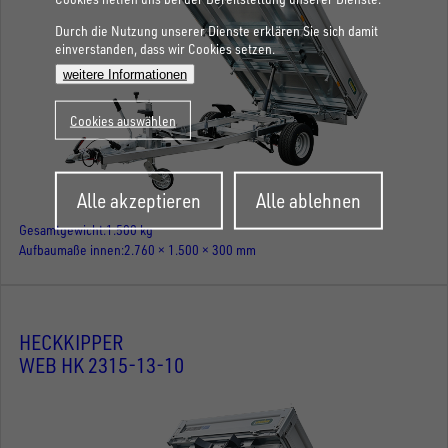
Durch die Nutzung unserer Dienste erklären Sie sich damit
einverstanden, dass wir Cookies setzen.
weitere Informationen
Cookies auswählen
Zustimmung
Alle akzeptieren
Alle ablehnen
zurückziehen
Gesamtgewicht
1.500 kg
Aufbaumaße innen
2.760 × 1.500 × 300 mm
HECKKIPPER
WEB HK 2315-13-10