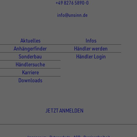
+49 8276 5890-0
info@unsinn.de
Für Kunden
Für Händler
Aktuelles
Infos
Anhängerfinder
Händler werden
Sonderbau
Händler Login
Händlersuche
Karriere
Downloads
Newsletter Anmeldung
JETZT ANMELDEN
© Copyright - UNSINN Fahrzeugtechnik