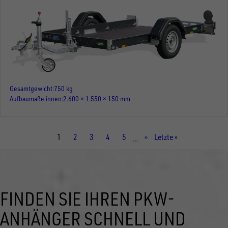
Gesamtgewicht
750 kg
Aufbaumaße innen
2.600 × 1.550 × 150 mm
Aktuelle
1
Seite
2
Seite
3
Seite
4
Seite
5
Nächste
››
Letzte
Letzte »
…
Seite
Seite
Seite
FINDEN SIE IHREN PKW-
ANHÄNGER SCHNELL UND