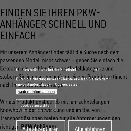
FINDEN SIE IHREN PKW-
ANHÄNGER SCHNELL UND
EINFACH
Mit unserem Anhängerfinder fällt die Suche nach dem
passenden Modell nicht schwer – geben Sie einfach die
Eckdaten ein, wählen Sie eine Modellkategorie und
Cookies helfen uns bei der Bereitstellung unserer Dienste.
stöbern Sie in unserem umfangreichen Produktsortiment
Durch die Nutzung unserer Dienste erklären Sie sich damit
nach Ihrem Wunschanhänger.
einverstanden, dass wir Cookies setzen.
weitere Informationen
Wir als Produktionsbetrieb mit jahrzehntelangem
Cookies auswählen
Knowhow in der Entwicklung und im Bau von
Transportlösungen bieten für alle Anforderungen den
Zustimmung
PKW Anhänger
richtigen
.
Alle akzeptieren
Alle ablehnen
zurückziehen