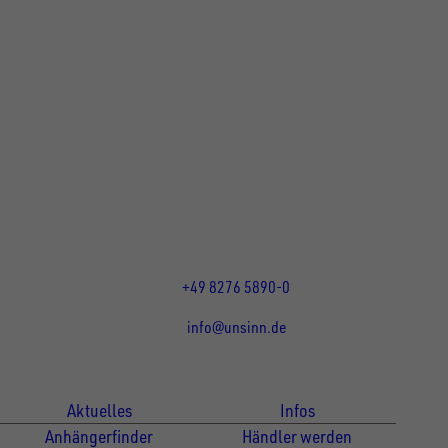
UNSINN Fahrzeugtechnik GmbH
Rainer Straße 23+25
86684
Holzheim
DE
Öffnungszeiten:
Mo bis Do 07:30 - 12:00 Uhr
und 13:00 - 17:00 Uhr
Fr 07:30 - 12:00 Uhr
+49 8276 5890-0
info@unsinn.de
Für Kunden
Für Händler
Aktuelles
Infos
Anhängerfinder
Händler werden