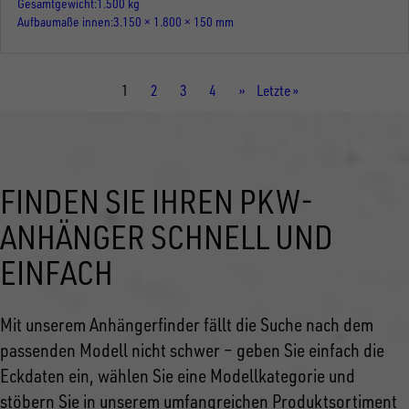
Gesamtgewicht
1.500 kg
Aufbaumaße innen
3.150 × 1.800 × 150 mm
Aktuelle
1
Seite
2
Seite
3
Seite
4
Nächste
››
Letzte
Letzte »
Seite
Seite
Seite
FINDEN SIE IHREN PKW-
ANHÄNGER SCHNELL UND
EINFACH
Mit unserem Anhängerfinder fällt die Suche nach dem
passenden Modell nicht schwer – geben Sie einfach die
Eckdaten ein, wählen Sie eine Modellkategorie und
stöbern Sie in unserem umfangreichen Produktsortiment