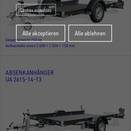
Cookies auswählen
Zustimmung
Alle akzeptieren
Alle ablehnen
zurückziehen
Gesamtgewicht
750 kg
Aufbaumaße innen
2.600 × 1.550 × 150 mm
ABSENKANHÄNGER
UA 2615-14-13