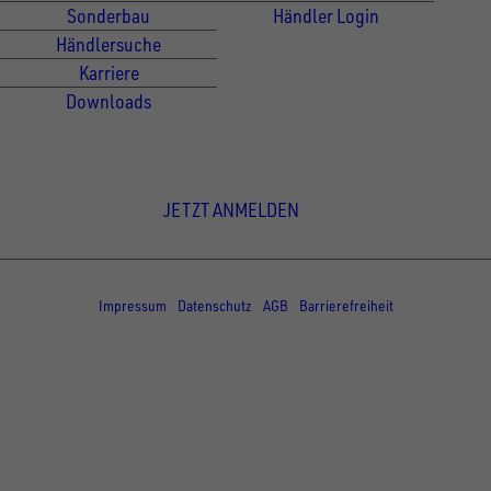
Sonderbau
Händler Login
Händlersuche
Karriere
Downloads
Newsletter Anmeldung
JETZT ANMELDEN
© Copyright - UNSINN Fahrzeugtechnik
Impressum
Datenschutz
AGB
Barrierefreiheit