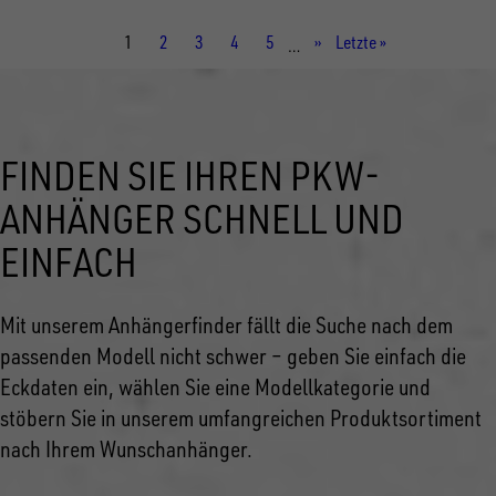
Aktuelle
1
Seite
2
Seite
3
Seite
4
Seite
5
Nächste
››
Letzte
Letzte »
…
Seite
Seite
Seite
FINDEN SIE IHREN PKW-
ANHÄNGER SCHNELL UND
EINFACH
Mit unserem Anhängerfinder fällt die Suche nach dem
passenden Modell nicht schwer – geben Sie einfach die
Eckdaten ein, wählen Sie eine Modellkategorie und
stöbern Sie in unserem umfangreichen Produktsortiment
nach Ihrem Wunschanhänger.