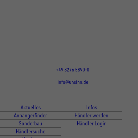
UNSINN Fahrzeugtechnik GmbH
Rainer Straße 23+25
86684
Holzheim
DE
Öffnungszeiten:
Mo bis Do 07:30 - 12:00 Uhr
und 13:00 - 17:00 Uhr
Fr 07:30 - 12:00 Uhr
+49 8276 5890-0
info@unsinn.de
Für Kunden
Für Händler
Aktuelles
Infos
Anhängerfinder
Händler werden
Sonderbau
Händler Login
Händlersuche