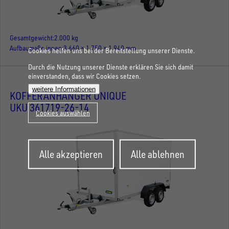
Gesamtgewicht
2.000 kg
Aufbaumaße innen
3.660 × 1.750 × 1.940 mm
Cookies helfen uns bei der Bereitstellung unserer Dienste.
Durch die Nutzung unserer Dienste erklären Sie sich damit
einverstanden, dass wir Cookies setzen.
weitere Informationen
KOFFERANHÄNGER UNIQUE
UKU 361719-26-14
Cookies auswählen
Zustimmung
Alle akzeptieren
Alle ablehnen
zurückziehen