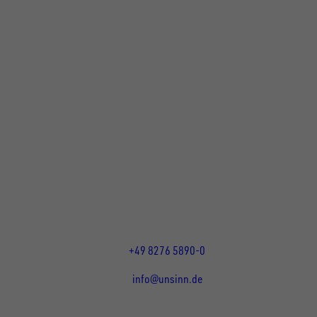
UNSINN Fahrzeugtechnik GmbH
Rainer Straße 23+25
86684
Holzheim
DE
Öffnungszeiten:
Mo bis Do 07:30 - 12:00 Uhr
und 13:00 - 17:00 Uhr
Fr 07:30 - 12:00 Uhr
+49 8276 5890-0
info@unsinn.de
Für Kunden
Für Händler