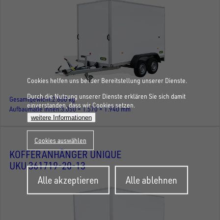
Cookies helfen uns bei der Bereitstellung unserer Dienste.
Durch die Nutzung unserer Dienste erklären Sie sich damit
Gesamtgewicht
2.600 kg
einverstanden, dass wir Cookies setzen.
Aufbaumaße innen
3.050 × 1.570 × 1.940 mm
weitere Informationen
Cookies auswählen
KOFFERANHÄNGER UNIQUE
UKU 361719-20-13
Zustimmung
Alle akzeptieren
Alle ablehnen
zurückziehen