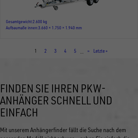
Gesamtgewicht
2.600 kg
Aufbaumaße innen
3.660 × 1.750 × 1.940 mm
Aktuelle
1
Seite
2
Seite
3
Seite
4
Seite
5
Nächste
››
Letzte
Letzte »
…
Seite
Seite
Seite
FINDEN SIE IHREN PKW-
ANHÄNGER SCHNELL UND
EINFACH
Mit unserem Anhängerfinder fällt die Suche nach dem