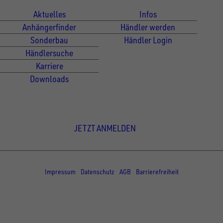
Aktuelles
Infos
Anhängerfinder
Händler werden
Sonderbau
Händler Login
Händlersuche
Karriere
Downloads
Newsletter Anmeldung
JETZT ANMELDEN
© Copyright - UNSINN Fahrzeugtechnik
Impressum
Datenschutz
AGB
Barrierefreiheit