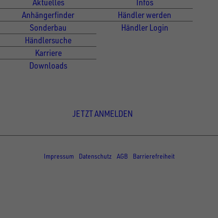
Aktuelles
Infos
Anhängerfinder
Händler werden
Sonderbau
Händler Login
Händlersuche
Karriere
Downloads
Newsletter Anmeldung
JETZT ANMELDEN
© Copyright - UNSINN Fahrzeugtechnik
Impressum
Datenschutz
AGB
Barrierefreiheit