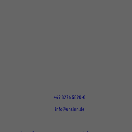
UNSINN Fahrzeugtechnik GmbH
Rainer Straße 23+25
86684
Holzheim
DE
Öffnungszeiten:
Mo bis Do 07:30 - 12:00 Uhr
und 13:00 - 17:00 Uhr
Fr 07:30 - 12:00 Uhr
+49 8276 5890-0
info@unsinn.de
Für Kunden
Für Händler