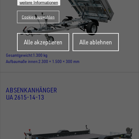
weitere Informationen
Cookies auswählen
Zustimmung
Alle akzeptieren
Alle ablehnen
zurückziehen
Gesamtgewicht
1.300 kg
Aufbaumaße innen
2.300 × 1.500 × 300 mm
ABSENKANHÄNGER
UA 2615-14-13