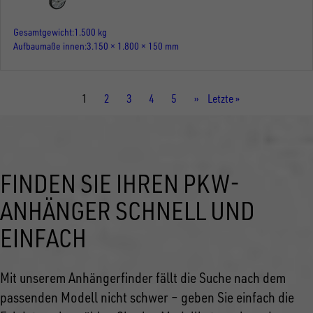
Gesamtgewicht
1.500 kg
Aufbaumaße innen
3.150 × 1.800 × 150 mm
Aktuelle
1
Seite
2
Seite
3
Seite
4
Seite
5
Nächste
››
Letzte
Letzte »
Seite
Seite
Seite
FINDEN SIE IHREN PKW-
ANHÄNGER SCHNELL UND
EINFACH
Mit unserem Anhängerfinder fällt die Suche nach dem
passenden Modell nicht schwer – geben Sie einfach die