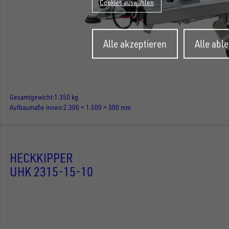
Cookies auswählen
Zustimmung
Alle akzeptieren
Alle abl
zurückziehen
Gesamtgewicht
1.350 kg
Aufbaumaße innen
2.300 × 1.500 × 300 mm
HECKKIPPER
UHK 2315-15-10