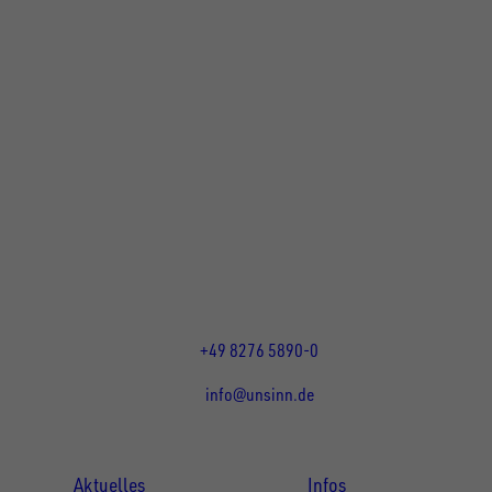
UNSINN Fahrzeugtechnik GmbH
Rainer Straße 23+25
86684
Holzheim
DE
Öffnungszeiten:
Mo bis Do 07:30 - 12:00 Uhr
und 13:00 - 17:00 Uhr
Fr 07:30 - 12:00 Uhr
+49 8276 5890-0
info@unsinn.de
Für Kunden
Für Händler
Aktuelles
Infos