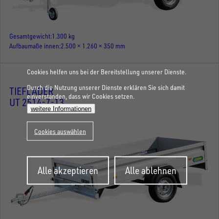
Gesamtgewicht
1.300 kg
Aufbaumaße innen
2.500 × 1.260 × 350 mm
Cookies helfen uns bei der Bereitstellung unserer Dienste.
Durch die Nutzung unserer Dienste erklären Sie sich damit
TIEFLADER
einverstanden, dass wir Cookies setzen.
UT 2514-7-13
weitere Informationen
Cookies auswählen
Zustimmung
Alle akzeptieren
Alle ablehnen
zurückziehen