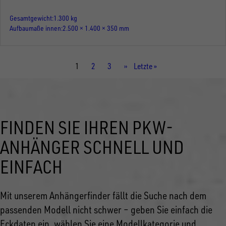
Gesamtgewicht
1.300 kg
Aufbaumaße innen
2.500 × 1.400 × 350 mm
Aktuelle
1
Seite
2
Seite
3
Nächste
››
Letzte
Letzte »
Seite
Seite
Seite
FINDEN SIE IHREN PKW-
ANHÄNGER SCHNELL UND
EINFACH
Mit unserem Anhängerfinder fällt die Suche nach dem
passenden Modell nicht schwer – geben Sie einfach die
Eckdaten ein, wählen Sie eine Modellkategorie und