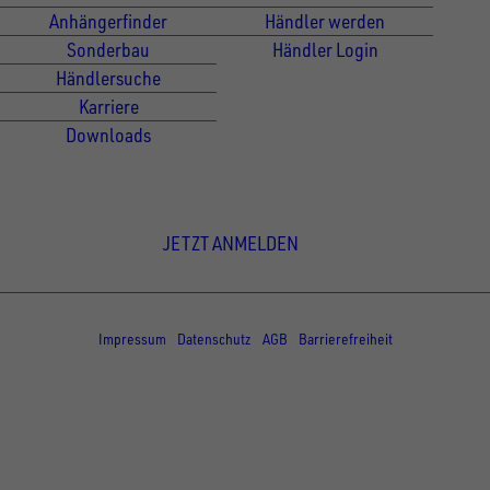
Anhängerfinder
Händler werden
Sonderbau
Händler Login
Händlersuche
Karriere
Downloads
Newsletter Anmeldung
JETZT ANMELDEN
© Copyright - UNSINN Fahrzeugtechnik
Impressum
Datenschutz
AGB
Barrierefreiheit