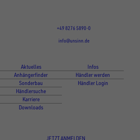
Mo bis Do 07:30 - 12:00 Uhr
und 13:00 - 17:00 Uhr
Fr 07:30 - 12:00 Uhr
+49 8276 5890-0
info@unsinn.de
Für Kunden
Für Händler
Aktuelles
Infos
Anhängerfinder
Händler werden
Sonderbau
Händler Login
Händlersuche
Karriere
Downloads
Newsletter Anmeldung
JETZT ANMELDEN