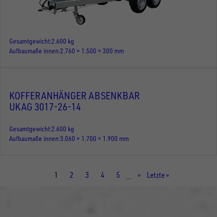
Gesamtgewicht
2.600 kg
Aufbaumaße innen
2.760 × 1.500 × 300 mm
KOFFERANHÄNGER ABSENKBAR
UKAG 3017-26-14
Gesamtgewicht
2.600 kg
Aufbaumaße innen
3.060 × 1.700 × 1.900 mm
Aktuelle
1
Seite
2
Seite
3
Seite
4
Seite
5
Nächste
››
Letzte
Letzte »
…
Seite
Seite
Seite