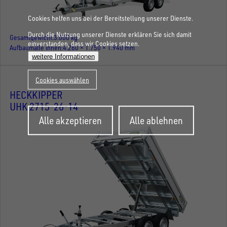
Cookies helfen uns bei der Bereitstellung unserer Dienste.
Durch die Nutzung unserer Dienste erklären Sie sich damit
Gesamtgewicht
3.000 kg
einverstanden, dass wir Cookies setzen.
Aufbaumaße innen
4.260 × 1.750 × 1.940 mm
weitere Informationen
Cookies auswählen
HECKKIPPER
UHK 2715-26-14
Zustimmung
Alle akzeptieren
Alle ablehnen
zurückziehen