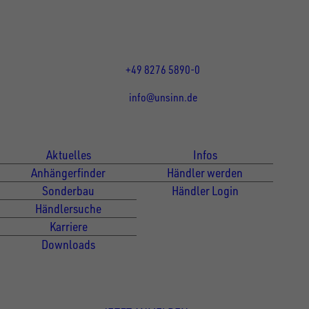
DE
Öffnungszeiten:
Mo bis Do 07:30 - 12:00 Uhr
und 13:00 - 17:00 Uhr
Fr 07:30 - 12:00 Uhr
+49 8276 5890-0
info@unsinn.de
Für Kunden
Für Händler
Aktuelles
Infos
Anhängerfinder
Händler werden
Sonderbau
Händler Login
Händlersuche
Karriere
Downloads
Newsletter Anmeldung