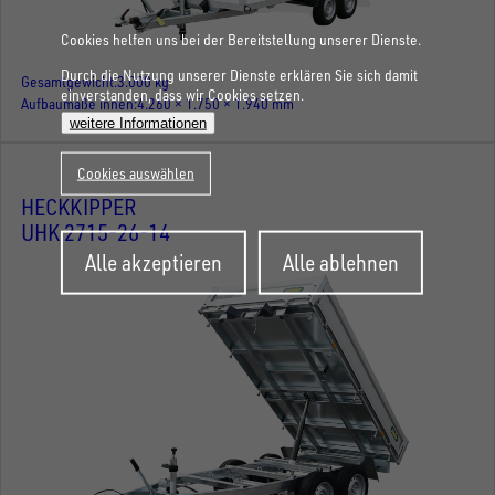
Cookies helfen uns bei der Bereitstellung unserer Dienste.
Durch die Nutzung unserer Dienste erklären Sie sich damit
Gesamtgewicht
3.000 kg
einverstanden, dass wir Cookies setzen.
Aufbaumaße innen
4.260 × 1.750 × 1.940 mm
weitere Informationen
Cookies auswählen
HECKKIPPER
UHK 2715-26-14
Zustimmung
Alle akzeptieren
Alle ablehnen
zurückziehen