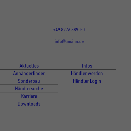
DE
Öffnungszeiten:
Mo bis Do 07:30 - 12:00 Uhr
und 13:00 - 17:00 Uhr
Fr 07:30 - 12:00 Uhr
+49 8276 5890-0
info@unsinn.de
Für Kunden
Für Händler
Aktuelles
Infos
Anhängerfinder
Händler werden
Sonderbau
Händler Login
Händlersuche
Karriere
Downloads
Newsletter Anmeldung