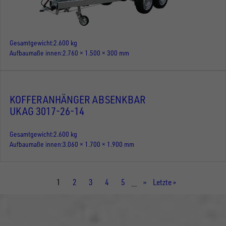
Gesamtgewicht
2.600 kg
Aufbaumaße innen
2.760 × 1.500 × 300 mm
KOFFERANHÄNGER ABSENKBAR
UKAG 3017-26-14
Gesamtgewicht
2.600 kg
Aufbaumaße innen
3.060 × 1.700 × 1.900 mm
Aktuelle
1
Seite
2
Seite
3
Seite
4
Seite
5
Nächste
››
Letzte
Letzte »
…
Seite
Seite
Seite