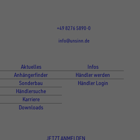
Mo bis Do 07:30 - 12:00 Uhr
und 13:00 - 17:00 Uhr
Fr 07:30 - 12:00 Uhr
+49 8276 5890-0
info@unsinn.de
Für Kunden
Für Händler
Aktuelles
Infos
Anhängerfinder
Händler werden
Sonderbau
Händler Login
Händlersuche
Karriere
Downloads
Newsletter Anmeldung
JETZT ANMELDEN