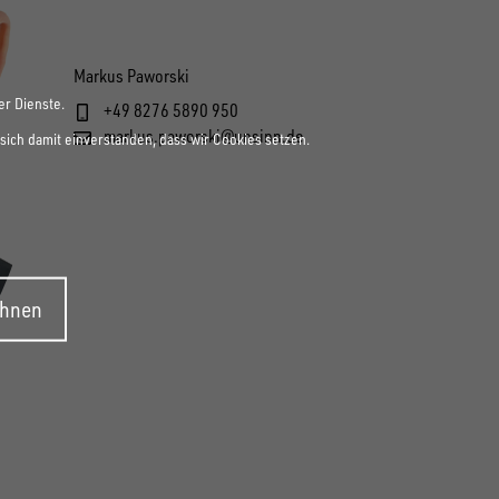
Markus Paworski
er Dienste.
+49 8276 5890 950
markus.paworski@unsinn.de
sich damit einverstanden, dass wir Cookies setzen.
ehnen