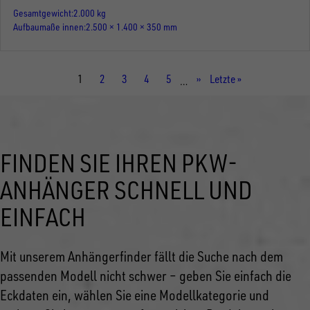
Gesamtgewicht
2.000 kg
Aufbaumaße innen
2.500 × 1.400 × 350 mm
Aktuelle
1
Seite
2
Seite
3
Seite
4
Seite
5
Nächste
››
Letzte
Letzte »
…
Seite
Seite
Seite
FINDEN SIE IHREN PKW-
ANHÄNGER SCHNELL UND
EINFACH
Mit unserem Anhängerfinder fällt die Suche nach dem
passenden Modell nicht schwer – geben Sie einfach die
Eckdaten ein, wählen Sie eine Modellkategorie und