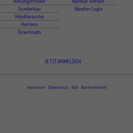
Anhängerfinder
Händler werden
Sonderbau
Händler Login
Händlersuche
Karriere
Downloads
Newsletter Anmeldung
JETZT ANMELDEN
© Copyright - UNSINN Fahrzeugtechnik
Impressum
Datenschutz
AGB
Barrierefreiheit