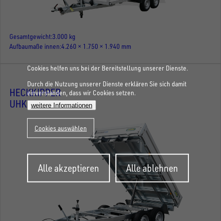
Gesamtgewicht
3.000 kg
Aufbaumaße innen
4.260 × 1.750 × 1.940 mm
Cookies helfen uns bei der Bereitstellung unserer Dienste.
Durch die Nutzung unserer Dienste erklären Sie sich damit
HECKKIPPER
einverstanden, dass wir Cookies setzen.
UHK 2715-26-14
weitere Informationen
Cookies auswählen
Zustimmung
Alle akzeptieren
Alle ablehnen
zurückziehen