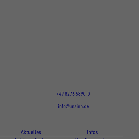
UNSINN Fahrzeugtechnik GmbH
Rainer Straße 23+25
86684
Holzheim
DE
Öffnungszeiten:
Mo bis Do 07:30 - 12:00 Uhr
und 13:00 - 17:00 Uhr
Fr 07:30 - 12:00 Uhr
+49 8276 5890-0
info@unsinn.de
Für Kunden
Für Händler
Aktuelles
Infos