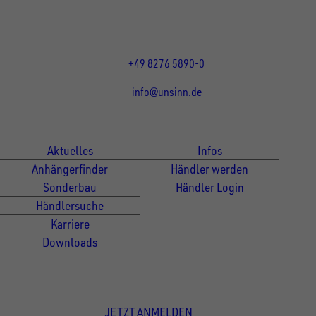
Mo bis Do 07:30 - 12:00 Uhr
und 13:00 - 17:00 Uhr
Fr 07:30 - 12:00 Uhr
+49 8276 5890-0
info@unsinn.de
Für Kunden
Für Händler
Aktuelles
Infos
Anhängerfinder
Händler werden
Sonderbau
Händler Login
Händlersuche
Karriere
Downloads
Newsletter Anmeldung
JETZT ANMELDEN