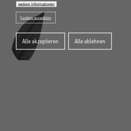
weitere Informationen
Cookies auswählen
Zustimmung
Alle akzeptieren
Alle ablehnen
zurückziehen