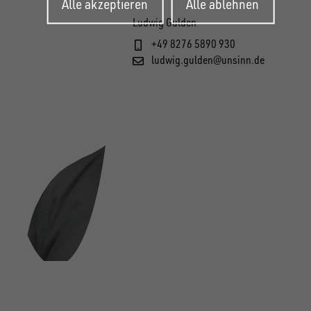
Alle akzeptieren
Alle ablehnen
zurückziehen
Ludwig Gulden
+49 8276 5890 930
ludwig.gulden@unsinn.de