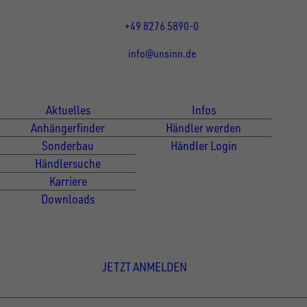
Fr 07:30 - 12:00 Uhr
+49 8276 5890-0
info@unsinn.de
Für Kunden
Für Händler
Aktuelles
Infos
Anhängerfinder
Händler werden
Sonderbau
Händler Login
Händlersuche
Karriere
Downloads
Newsletter Anmeldung
JETZT ANMELDEN