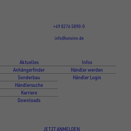
Mo bis Do 07:30 - 12:00 Uhr
und 13:00 - 17:00 Uhr
Fr 07:30 - 12:00 Uhr
+49 8276 5890-0
info@unsinn.de
Für Kunden
Für Händler
Aktuelles
Infos
Anhängerfinder
Händler werden
Sonderbau
Händler Login
Händlersuche
Karriere
Downloads
Newsletter Anmeldung
JETZT ANMELDEN