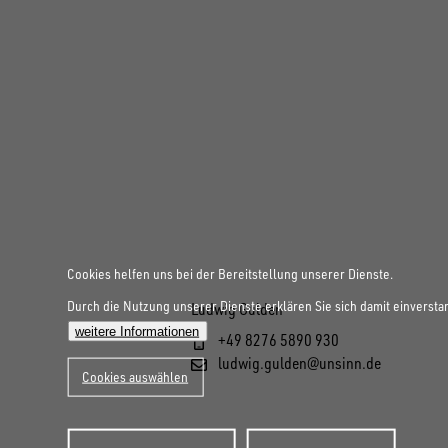
Cookies helfen uns bei der Bereitstellung unserer Dienste.
Durch die Nutzung unserer Dienste erklären Sie sich damit einversta
Ludwig Gulden
weitere Informationen
+49 8276 5890 930
ludwig.gulden@unsinn.de
Cookies auswählen
Zustimmung