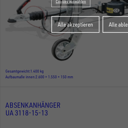
Cookies auswählen
Zustimmung
Alle akzeptieren
Alle abl
zurückziehen
Gesamtgewicht
1.400 kg
Aufbaumaße innen
2.600 × 1.550 × 150 mm
ABSENKANHÄNGER
UA 3118-15-13