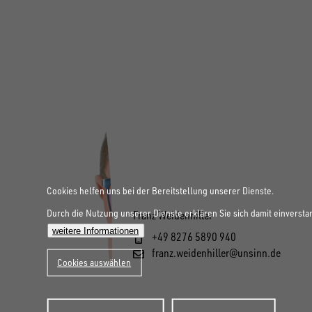
Cookies helfen uns bei der Bereitstellung unserer Dienste.
Durch die Nutzung unserer Dienste erklären Sie sich damit einversta
Franz Weidenhiller
weitere Informationen
+49 8276 5890 940
franz.weidenhiller@unsinn.de
Cookies auswählen
Zustimmung