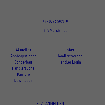
Mo bis Do 07:30 - 12:00 Uhr
und 13:00 - 17:00 Uhr
Fr 07:30 - 12:00 Uhr
+49 8276 5890-0
info@unsinn.de
Für Kunden
Für Händler
Aktuelles
Infos
Anhängerfinder
Händler werden
Sonderbau
Händler Login
Händlersuche
Karriere
Downloads
Newsletter Anmeldung
JETZT ANMELDEN