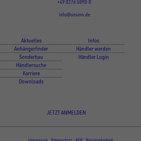
+49 8276 5890-0
info@unsinn.de
Für Kunden
Für Händler
Aktuelles
Infos
Anhängerfinder
Händler werden
Sonderbau
Händler Login
Händlersuche
Karriere
Downloads
Newsletter Anmeldung
JETZT ANMELDEN
© Copyright - UNSINN Fahrzeugtechnik
Impressum
Datenschutz
AGB
Barrierefreiheit