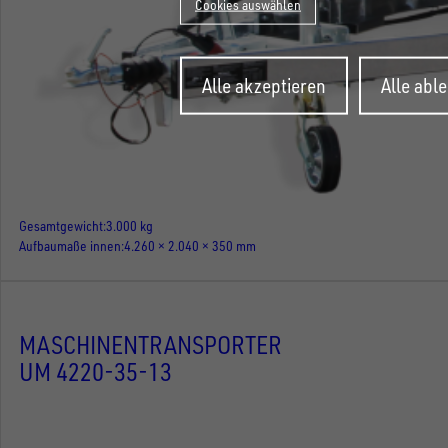
Cookies auswählen
Zustimmung
Alle akzeptieren
Alle abl
zurückziehen
Gesamtgewicht
3.000 kg
Aufbaumaße innen
4.260 × 2.040 × 350 mm
MASCHINENTRANSPORTER
UM 4220-35-13