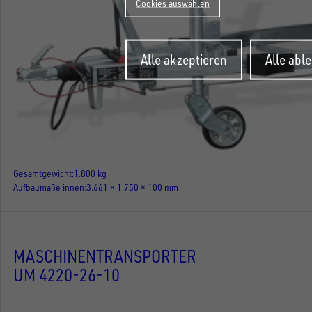
Cookies auswählen
Zustimmung
Alle akzeptieren
Alle abl
zurückziehen
Gesamtgewicht
1.800 kg
Aufbaumaße innen
3.661 × 1.750 × 100 mm
MASCHINENTRANSPORTER
UM 4220-26-10