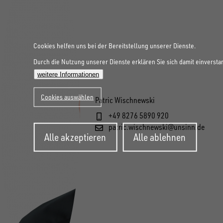
Cookies helfen uns bei der Bereitstellung unserer Dienste.
Durch die Nutzung unserer Dienste erklären Sie sich damit einversta
weitere Informationen
Cookies auswählen
Patric Wischnewski
+49 8276 5890 920
patric.wischnewski@unsinn.de
Zustimmung
Alle akzeptieren
Alle ablehnen
zurückziehen