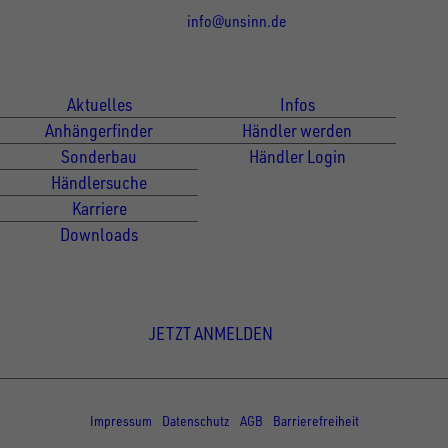
info@unsinn.de
Für Kunden
Für Händler
Aktuelles
Infos
Anhängerfinder
Händler werden
Sonderbau
Händler Login
Händlersuche
Karriere
Downloads
Newsletter Anmeldung
JETZT ANMELDEN
© Copyright - UNSINN Fahrzeugtechnik
Impressum
Datenschutz
AGB
Barrierefreiheit