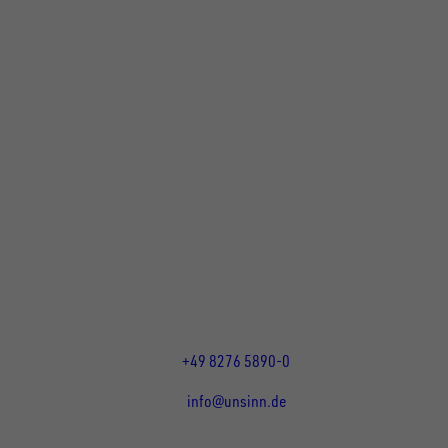
UNSINN Fahrzeugtechnik GmbH
Rainer Straße 23+25
86684
Holzheim
DE
Öffnungszeiten:
Mo bis Do 07:30 - 12:00 Uhr
und 13:00 - 17:00 Uhr
Fr 07:30 - 12:00 Uhr
+49 8276 5890-0
info@unsinn.de
Für Kunden
Für Händler