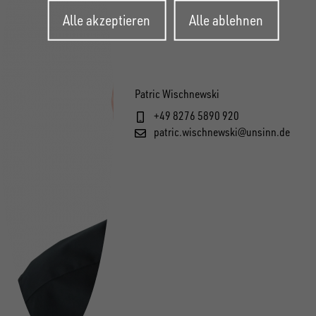
Zustimmung
Alle akzeptieren
Alle ablehnen
zurückziehen
Patric Wischnewski
+49 8276 5890 920
patric.wischnewski@unsinn.de