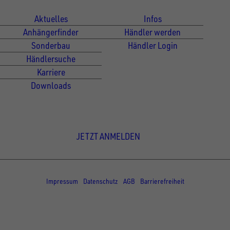
Aktuelles
Infos
Anhängerfinder
Händler werden
Sonderbau
Händler Login
Händlersuche
Karriere
Downloads
Newsletter Anmeldung
JETZT ANMELDEN
© Copyright - UNSINN Fahrzeugtechnik
Impressum
Datenschutz
AGB
Barrierefreiheit