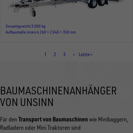
Gesamtgewicht
3.000 kg
Aufbaumaße innen
4.260 × 2.040 × 350 mm
Aktuelle
1
Seite
2
Seite
3
Nächste
››
Letzte
Letzte »
Seite
Seite
Seite
BAUMASCHINENANHÄNGER
VON UNSINN
Transport von Baumaschinen
Für den
wie Minibaggern,
Radladern oder Mini Traktoren sind