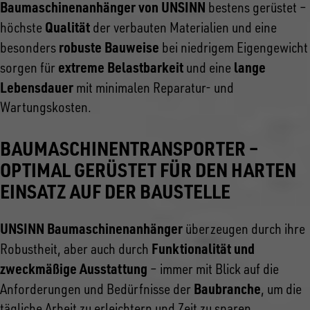
Baumaschinenanhänger von UNSINN
bestens gerüstet –
Qualität
höchste
der verbauten Materialien und eine
robuste Bauweise
besonders
bei niedrigem Eigengewicht
extreme Belastbarkeit
lange
sorgen für
und eine
Lebensdauer
mit minimalen Reparatur- und
Wartungskosten.
BAUMASCHINENTRANSPORTER –
OPTIMAL GERÜSTET FÜR DEN HARTEN
EINSATZ AUF DER BAUSTELLE
UNSINN Baumaschinenanhänger
überzeugen durch ihre
Funktionalität und
Robustheit, aber auch durch
zweckmäßige Ausstattung
– immer mit Blick auf die
Baubranche
Anforderungen und Bedürfnisse der
, um die
tägliche Arbeit zu erleichtern und Zeit zu sparen.