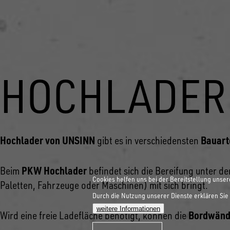
HOCHLADER
Hochlader von UNSINN
Bauart
gibt es in verschiedensten
PKW Hochlader
Beim
befindet sich die Bereifung unter de
Cookies helfen uns bei der Bereitstellung unser
Paletten, Fahrzeuge oder Maschinen) mit sich bringt.
Durch die Nutzung unserer Dienste erklären Sie 
weitere Informationen
Bordwänd
Wird eine freie Ladefläche benötigt, können die