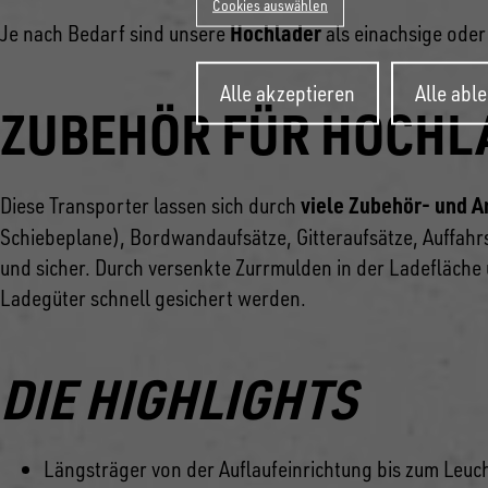
Cookies auswählen
Hochlader
Je nach Bedarf sind unsere
als einachsige ode
Zustimmung
Alle akzeptieren
Alle abl
zurückziehen
ZUBEHÖR FÜR HOCHL
viele Zubehör- und A
Diese Transporter lassen sich durch
Schiebeplane), Bordwandaufsätze, Gitteraufsätze, Auffahrs
und sicher. Durch versenkte Zurrmulden in der Ladefläche 
Ladegüter schnell gesichert werden.
DIE HIGHLIGHTS
Längsträger von der Auflaufeinrichtung bis zum Leuc