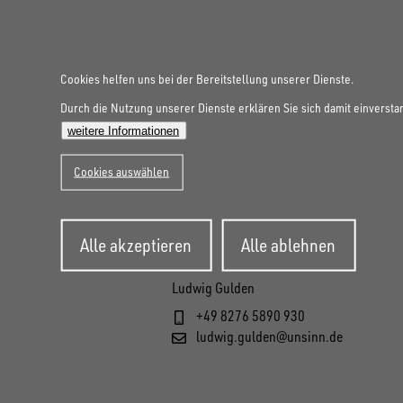
Cookies helfen uns bei der Bereitstellung unserer Dienste.
Durch die Nutzung unserer Dienste erklären Sie sich damit einversta
weitere Informationen
Cookies auswählen
Zustimmung
Alle akzeptieren
Alle ablehnen
zurückziehen
Ludwig Gulden
+49 8276 5890 930
ludwig.gulden@unsinn.de