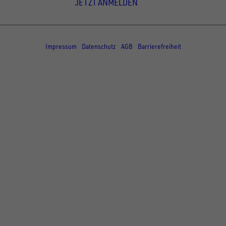
JETZT ANMELDEN
© Copyright - UNSINN Fahrzeugtechnik
Impressum
Datenschutz
AGB
Barrierefreiheit