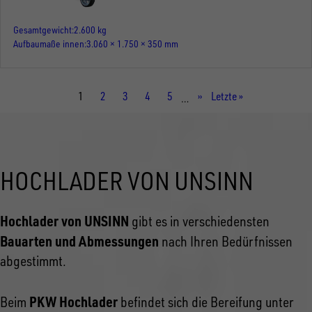
Gesamtgewicht
2.600 kg
Aufbaumaße innen
3.060 × 1.750 × 350 mm
Aktuelle
1
Seite
2
Seite
3
Seite
4
Seite
5
Nächste
››
Letzte
Letzte »
…
Seite
Seite
Seite
HOCHLADER VON UNSINN
Hochlader von UNSINN
gibt es in verschiedensten
Bauarten und Abmessungen
nach Ihren Bedürfnissen
abgestimmt.
PKW Hochlader
Beim
befindet sich die Bereifung unter