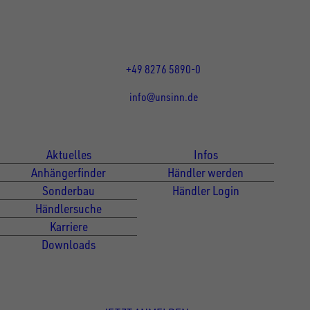
Öffnungszeiten:
Mo bis Do 07:30 - 12:00 Uhr
und 13:00 - 17:00 Uhr
Fr 07:30 - 12:00 Uhr
+49 8276 5890-0
info@unsinn.de
Für Kunden
Für Händler
Aktuelles
Infos
Anhängerfinder
Händler werden
Sonderbau
Händler Login
Händlersuche
Karriere
Downloads
Newsletter Anmeldung