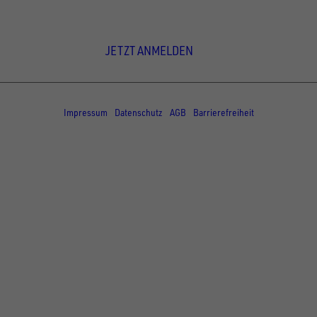
Newsletter Anmeldung
JETZT ANMELDEN
© Copyright - UNSINN Fahrzeugtechnik
Impressum
Datenschutz
AGB
Barrierefreiheit