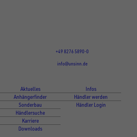
Rainer Straße 23+25
86684
Holzheim
DE
Öffnungszeiten:
Mo bis Do 07:30 - 12:00 Uhr
und 13:00 - 17:00 Uhr
Fr 07:30 - 12:00 Uhr
+49 8276 5890-0
info@unsinn.de
Für Kunden
Für Händler
Aktuelles
Infos
Anhängerfinder
Händler werden
Sonderbau
Händler Login
Händlersuche
Karriere
Downloads