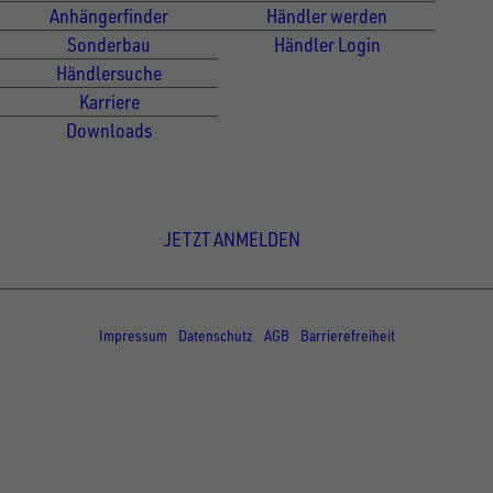
Anhängerfinder
Händler werden
Sonderbau
Händler Login
Händlersuche
Karriere
Downloads
Newsletter Anmeldung
JETZT ANMELDEN
© Copyright - UNSINN Fahrzeugtechnik
Impressum
Datenschutz
AGB
Barrierefreiheit