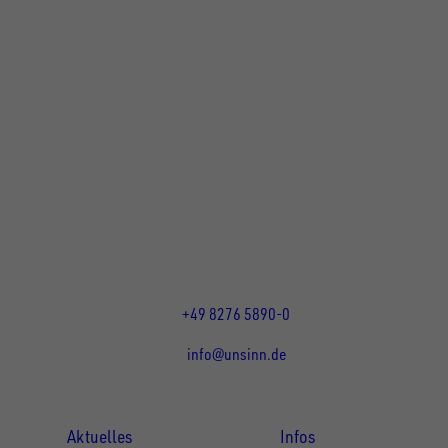
UNSINN Fahrzeugtechnik GmbH
Rainer Straße 23+25
86684
Holzheim
DE
Öffnungszeiten:
Mo bis Do 07:30 - 12:00 Uhr
und 13:00 - 17:00 Uhr
Fr 07:30 - 12:00 Uhr
+49 8276 5890-0
info@unsinn.de
Für Kunden
Für Händler
Aktuelles
Infos