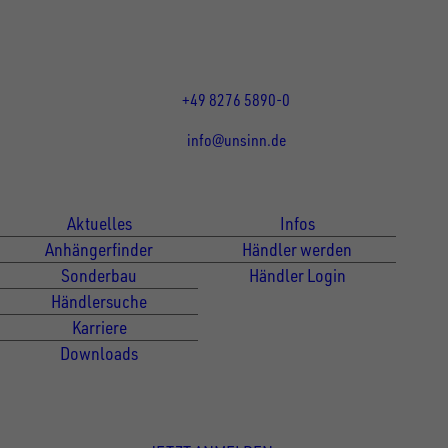
Öffnungszeiten:
Mo bis Do 07:30 - 12:00 Uhr
und 13:00 - 17:00 Uhr
Fr 07:30 - 12:00 Uhr
+49 8276 5890-0
info@unsinn.de
Für Kunden
Für Händler
Aktuelles
Infos
Anhängerfinder
Händler werden
Sonderbau
Händler Login
Händlersuche
Karriere
Downloads
Newsletter Anmeldung