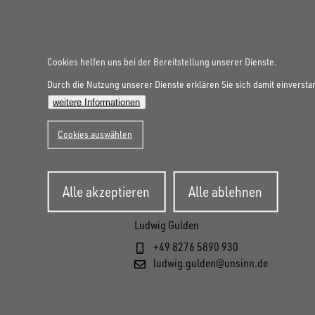
Cookies helfen uns bei der Bereitstellung unserer Dienste.
Durch die Nutzung unserer Dienste erklären Sie sich damit einversta
weitere Informationen
Cookies auswählen
Zustimmung
Alle akzeptieren
Alle ablehnen
zurückziehen
Ludwig Gulden
+49 8276 5890 930
ludwig.gulden@unsinn.de