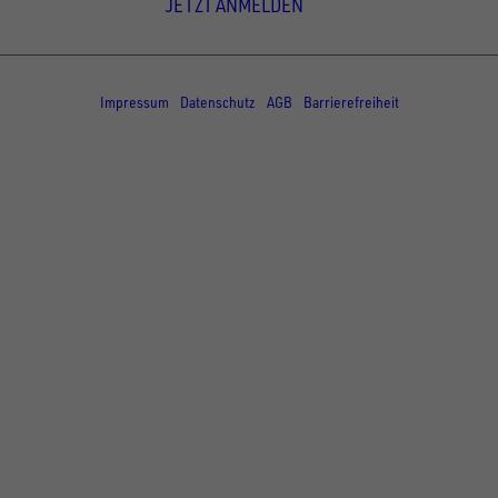
JETZT ANMELDEN
© Copyright - UNSINN Fahrzeugtechnik
Impressum
Datenschutz
AGB
Barrierefreiheit