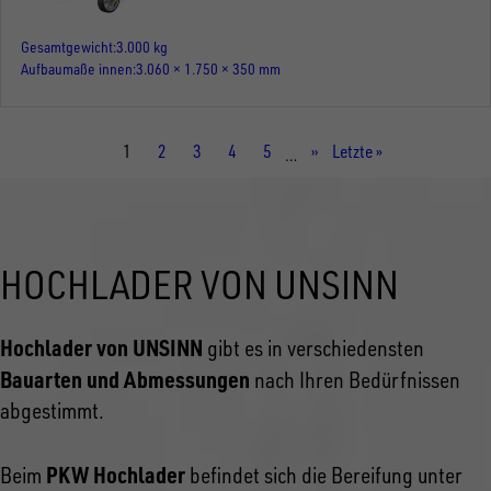
Gesamtgewicht
3.000 kg
Aufbaumaße innen
3.060 × 1.750 × 350 mm
Aktuelle
1
Seite
2
Seite
3
Seite
4
Seite
5
Nächste
››
Letzte
Letzte »
…
Seite
Seite
Seite
HOCHLADER VON UNSINN
Hochlader von UNSINN
gibt es in verschiedensten
Bauarten und Abmessungen
nach Ihren Bedürfnissen
abgestimmt.
PKW Hochlader
Beim
befindet sich die Bereifung unter