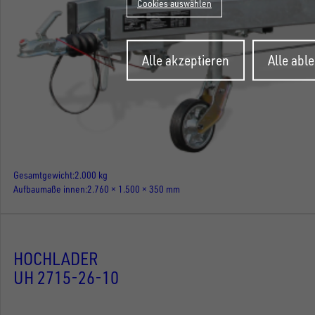
Cookies auswählen
Zustimmung
Alle akzeptieren
Alle abl
zurückziehen
Gesamtgewicht
2.000 kg
Aufbaumaße innen
2.760 × 1.500 × 350 mm
HOCHLADER
UH 2715-26-10