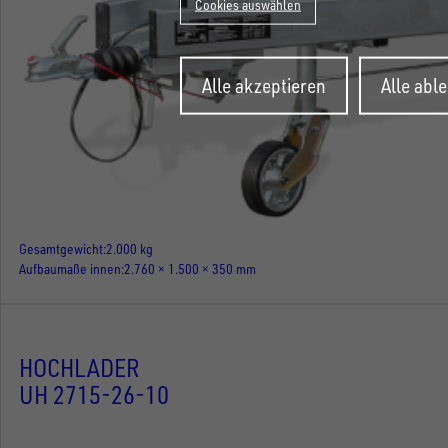
Cookies auswählen
Zustimmung
Alle akzeptieren
Alle abl
zurückziehen
Gesamtgewicht
2.000 kg
Aufbaumaße innen
2.760 × 1.500 × 350 mm
HOCHLADER
UH 2715-26-10