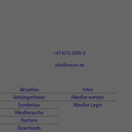
UNSINN Fahrzeugtechnik GmbH
Rainer Straße 23+25
86684
Holzheim
DE
Öffnungszeiten:
Mo bis Do 07:30 - 12:00 Uhr
und 13:00 - 17:00 Uhr
Fr 07:30 - 12:00 Uhr
+49 8276 5890-0
info@unsinn.de
Für Kunden
Für Händler
Aktuelles
Infos
Anhängerfinder
Händler werden
Sonderbau
Händler Login
Händlersuche
Karriere
Downloads