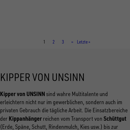
Gesamtgewicht
3.500 kg
Aufbaumaße innen
3.060 × 1.750 × 350 mm
Aktuelle
1
Seite
2
Seite
3
Nächste
››
Letzte
Letzte »
Seite
Seite
Seite
KIPPER VON UNSINN
Kipper von UNSINN
sind wahre Multitalente und
erleichtern nicht nur im gewerblichen, sondern auch im
privaten Gebrauch die tägliche Arbeit. Die Einsatzbereiche
Kippanhänger
Schüttgut
der
reichen vom Transport von
(Erde, Späne, Schutt, Rindenmulch, Kies usw.) bis zur