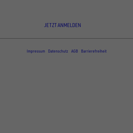
Newsletter Anmeldung
JETZT ANMELDEN
© Copyright - UNSINN Fahrzeugtechnik
Impressum
Datenschutz
AGB
Barrierefreiheit