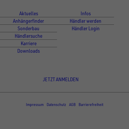
Für Kunden
Für Händler
Aktuelles
Infos
Anhängerfinder
Händler werden
Sonderbau
Händler Login
Händlersuche
Karriere
Downloads
Newsletter Anmeldung
JETZT ANMELDEN
© Copyright - UNSINN Fahrzeugtechnik
Impressum
Datenschutz
AGB
Barrierefreiheit