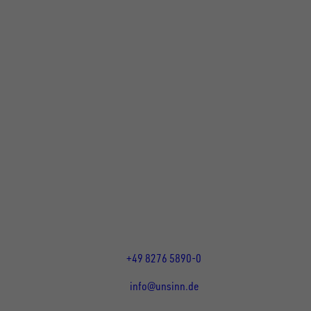
UNSINN Fahrzeugtechnik GmbH
Rainer Straße 23+25
86684
Holzheim
DE
Öffnungszeiten:
Mo bis Do 07:30 - 12:00 Uhr
und 13:00 - 17:00 Uhr
Fr 07:30 - 12:00 Uhr
+49 8276 5890-0
info@unsinn.de