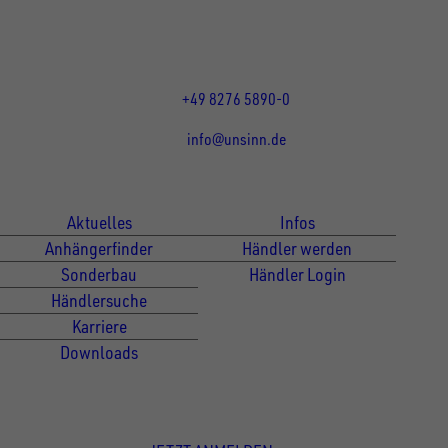
Mo bis Do 07:30 - 12:00 Uhr
und 13:00 - 17:00 Uhr
Fr 07:30 - 12:00 Uhr
+49 8276 5890-0
info@unsinn.de
Für Kunden
Für Händler
Aktuelles
Infos
Anhängerfinder
Händler werden
Sonderbau
Händler Login
Händlersuche
Karriere
Downloads
Newsletter Anmeldung