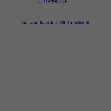
JETZT ANMELDEN
© Copyright - UNSINN Fahrzeugtechnik
Impressum
Datenschutz
AGB
Barrierefreiheit