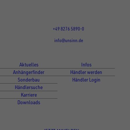
Mo bis Do 07:30 - 12:00 Uhr
und 13:00 - 17:00 Uhr
Fr 07:30 - 12:00 Uhr
+49 8276 5890-0
info@unsinn.de
Für Kunden
Für Händler
Aktuelles
Infos
Anhängerfinder
Händler werden
Sonderbau
Händler Login
Händlersuche
Karriere
Downloads
Newsletter Anmeldung