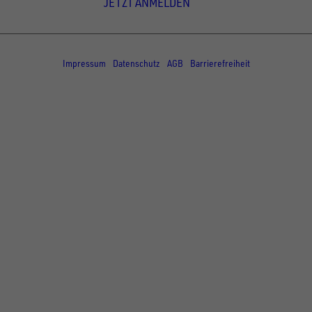
JETZT ANMELDEN
© Copyright - UNSINN Fahrzeugtechnik
Impressum
Datenschutz
AGB
Barrierefreiheit