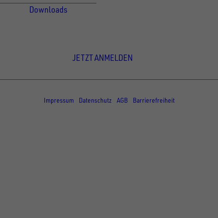
Downloads
Newsletter Anmeldung
JETZT ANMELDEN
© Copyright - UNSINN Fahrzeugtechnik
Impressum
Datenschutz
AGB
Barrierefreiheit