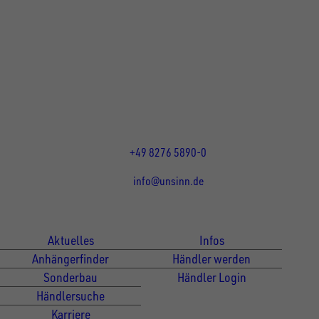
UNSINN Fahrzeugtechnik GmbH
Rainer Straße 23+25
86684
Holzheim
DE
Öffnungszeiten:
Mo bis Do 07:30 - 12:00 Uhr
und 13:00 - 17:00 Uhr
Fr 07:30 - 12:00 Uhr
+49 8276 5890-0
info@unsinn.de
Für Kunden
Für Händler
Aktuelles
Infos
Anhängerfinder
Händler werden
Sonderbau
Händler Login
Händlersuche
Karriere