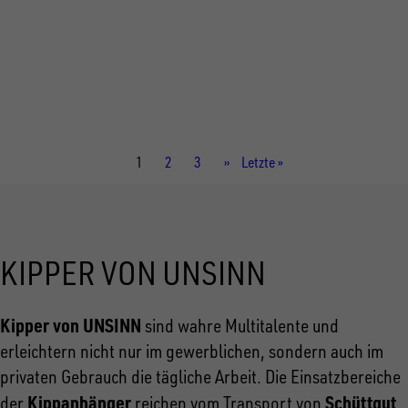
Gesamtgewicht
2.600 kg
Aufbaumaße innen
3.060 × 2.040 × 350 mm
Aktuelle
1
Seite
2
Seite
3
Nächste
››
Letzte
Letzte »
Seite
Seite
Seite
KIPPER VON UNSINN
Kipper von UNSINN
sind wahre Multitalente und
erleichtern nicht nur im gewerblichen, sondern auch im
privaten Gebrauch die tägliche Arbeit. Die Einsatzbereiche
Kippanhänger
Schüttgut
der
reichen vom Transport von