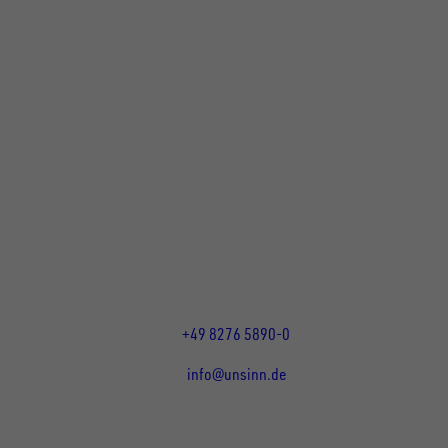
UNSINN Fahrzeugtechnik GmbH
Rainer Straße 23+25
86684
Holzheim
DE
Öffnungszeiten:
Mo bis Do 07:30 - 12:00 Uhr
und 13:00 - 17:00 Uhr
Fr 07:30 - 12:00 Uhr
+49 8276 5890-0
info@unsinn.de
Für Kunden
Für Händler