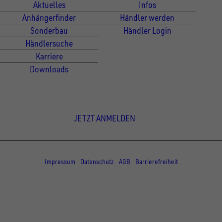
Aktuelles
Infos
Anhängerfinder
Händler werden
Sonderbau
Händler Login
Händlersuche
Karriere
Downloads
Newsletter Anmeldung
JETZT ANMELDEN
© Copyright - UNSINN Fahrzeugtechnik
Impressum
Datenschutz
AGB
Barrierefreiheit