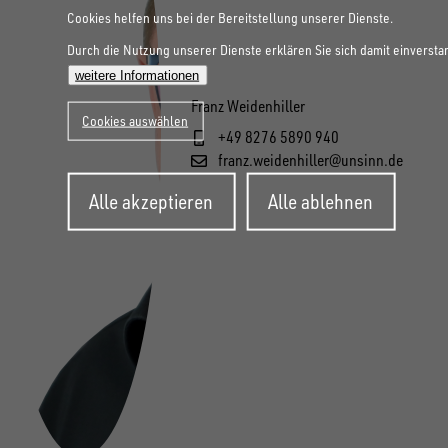
Cookies helfen uns bei der Bereitstellung unserer Dienste.
Durch die Nutzung unserer Dienste erklären Sie sich damit einversta
weitere Informationen
Franz Weidenhiller
Cookies auswählen
+49 8276 5890 940
franz.weidenhiller@unsinn.de
Zustimmung
Alle akzeptieren
Alle ablehnen
zurückziehen