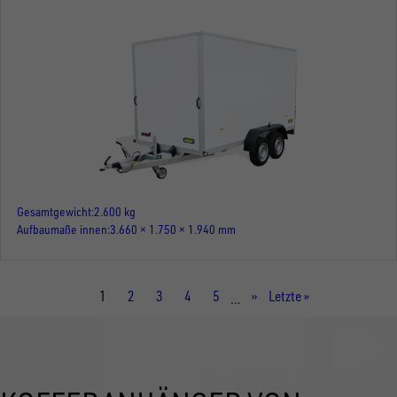
Gesamtgewicht
2.600 kg
Aufbaumaße innen
3.660 × 1.750 × 1.940 mm
Aktuelle
1
Seite
2
Seite
3
Seite
4
Seite
5
Nächste
››
Letzte
Letzte »
…
Seite
Seite
Seite