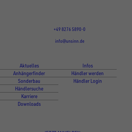
Mo bis Do 07:30 - 12:00 Uhr
und 13:00 - 17:00 Uhr
Fr 07:30 - 12:00 Uhr
+49 8276 5890-0
info@unsinn.de
Für Kunden
Für Händler
Aktuelles
Infos
Anhängerfinder
Händler werden
Sonderbau
Händler Login
Händlersuche
Karriere
Downloads
Newsletter Anmeldung