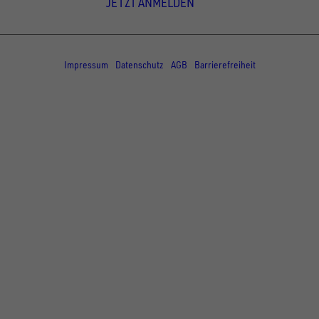
JETZT ANMELDEN
© Copyright - UNSINN Fahrzeugtechnik
Impressum
Datenschutz
AGB
Barrierefreiheit