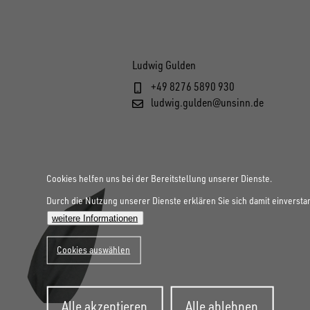
Ludwig Gulden
+49 8276 5890 930
ludwig.gulden@unsinn.de
Cookies helfen uns bei der Bereitstellung unserer Dienste.
Durch die Nutzung unserer Dienste erklären Sie sich damit einversta
weitere Informationen
Cookies auswählen
Zustimmung
Alle akzeptieren
Alle ablehnen
zurückziehen