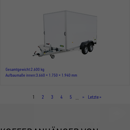
Gesamtgewicht
2.600 kg
Aufbaumaße innen
3.660 × 1.750 × 1.940 mm
Aktuelle
1
Seite
2
Seite
3
Seite
4
Seite
5
Nächste
››
Letzte
Letzte »
…
Seite
Seite
Seite