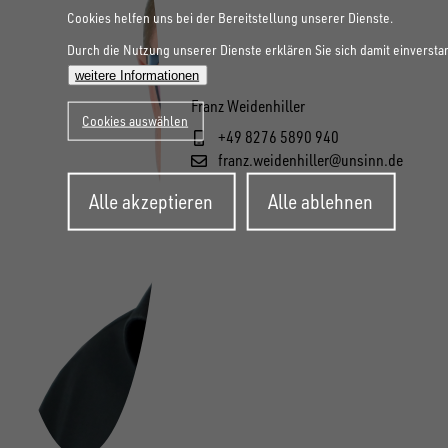
Cookies helfen uns bei der Bereitstellung unserer Dienste.
Durch die Nutzung unserer Dienste erklären Sie sich damit einversta
weitere Informationen
Franz Weidenhiller
Cookies auswählen
+49 8276 5890 940
franz.weidenhiller@unsinn.de
Zustimmung
Alle akzeptieren
Alle ablehnen
zurückziehen