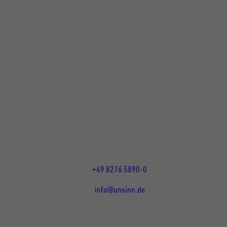
UNSINN Fahrzeugtechnik GmbH
Rainer Straße 23+25
86684
Holzheim
DE
Öffnungszeiten:
Mo bis Do 07:30 - 12:00 Uhr
und 13:00 - 17:00 Uhr
Fr 07:30 - 12:00 Uhr
+49 8276 5890-0
info@unsinn.de
Für Kunden
Für Händler