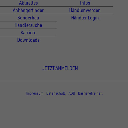
Aktuelles
Infos
Anhängerfinder
Händler werden
Sonderbau
Händler Login
Händlersuche
Karriere
Downloads
Newsletter Anmeldung
JETZT ANMELDEN
© Copyright - UNSINN Fahrzeugtechnik
Impressum
Datenschutz
AGB
Barrierefreiheit